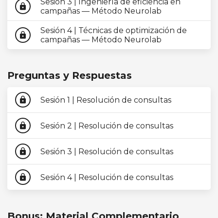
Sesión 3 | Ingeniería de eficiencia en
lock
campañas — Método Neurolab
Sesión 4 | Técnicas de optimización de
lock
campañas — Método Neurolab
Preguntas y Respuestas
Sesión 1 | Resolución de consultas
lock
Sesión 2 | Resolución de consultas
lock
Sesión 3 | Resolución de consultas
lock
Sesión 4 | Resolución de consultas
lock
Bonus: Material Complementario