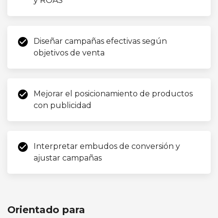
y ROAS
check_circle
Diseñar campañas efectivas según
objetivos de venta
check_circle
Mejorar el posicionamiento de productos
con publicidad
check_circle
Interpretar embudos de conversión y
ajustar campañas
Orientado para