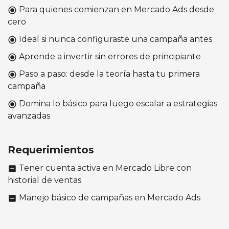
Para quienes comienzan en Mercado Ads desde
radio_button_checked
cero
Ideal si nunca configuraste una campaña antes
radio_button_checked
Aprende a invertir sin errores de principiante
radio_button_checked
Paso a paso: desde la teoría hasta tu primera
radio_button_checked
campaña
Domina lo básico para luego escalar a estrategias
radio_button_checked
avanzadas
Requerimientos
Tener cuenta activa en Mercado Libre con
indeterminate_check_box
historial de ventas
Manejo básico de campañas en Mercado Ads
indeterminate_check_box