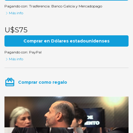
Pagando con:
Trasferencia: Banco Galicia
y
Mercadopago
Más info
U$S75
Comprar en Dólares estadounidenses
Pagando con:
PayPal
Más info
card_giftcard
Comprar como regalo