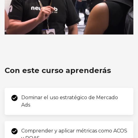
Mute
Taller Práctico de Product Ads en Mercado
Libre
Con este curso aprenderás
check_circle
Dominar el uso estratégico de Mercado
Ads
check_circle
Comprender y aplicar métricas como ACOS